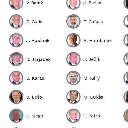
V. Baláž
J. Baška
D. Galis
T. Gašpar
J. Habánik
A. Hambálek
D. Jarjabek
J. Ježík
D. Karas
M. Kéry
B. Lešo
M. Lukša
J. Mego
F. Petro