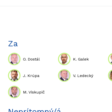
Za
O. Dostál
K. Galek
J. Krúpa
V. Ledecký
M. Viskupič
Neprítomný/á