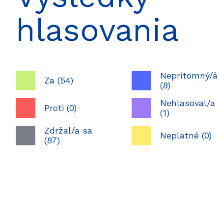
hlasovania
Neprítomný/á
Za (54)
(8)
Nehlasoval/a
Proti (0)
(1)
Zdržal/a sa
Neplatné (0)
(87)