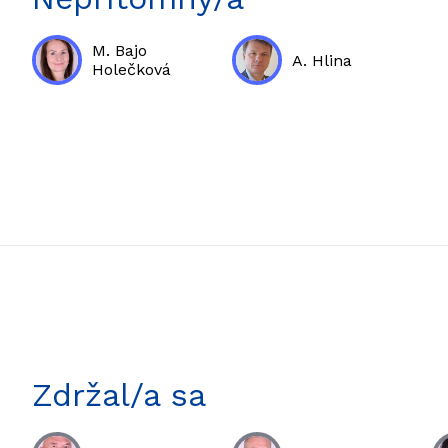
M. Bajo
A. Hlina
Holečková
Zdržal/a sa