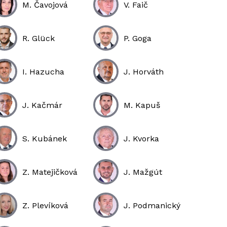
M. Čavojová
V. Faič
R. Glück
P. Goga
I. Hazucha
J. Horváth
J. Kačmár
M. Kapuš
S. Kubánek
J. Kvorka
Z. Matejičková
J. Mažgút
Z. Plevíková
J. Podmanický