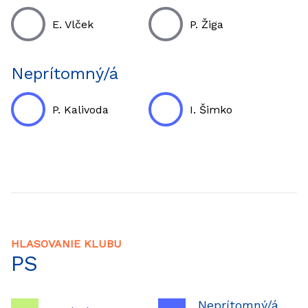
E. Vlček
P. Žiga
Neprítomný/á
P. Kalivoda
I. Šimko
HLASOVANIE KLUBU
PS
Neprítomný/á