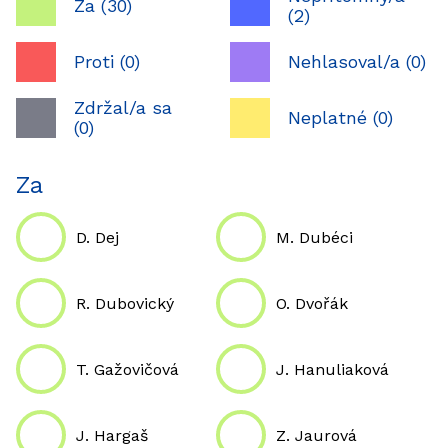
Za (30)
(2)
Proti (0)
Nehlasoval/a (0)
Zdržal/a sa
Neplatné (0)
(0)
Za
D. Dej
M. Dubéci
R. Dubovický
O. Dvořák
T. Gažovičová
J. Hanuliaková
J. Hargaš
Z. Jaurová