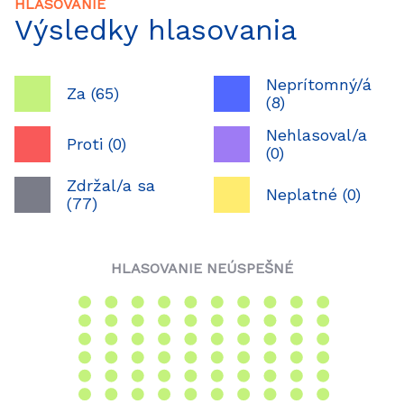
HLASOVANIE
Výsledky hlasovania
Neprítomný/á
Za (65)
(8)
Nehlasoval/a
Proti (0)
(0)
Zdržal/a sa
Neplatné (0)
(77)
HLASOVANIE NEÚSPEŠNÉ