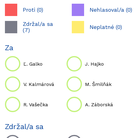
Proti (0)
Nehlasoval/a (0)
Zdržal/a sa
Neplatné (0)
(7)
Za
Ľ. Galko
J. Hajko
V. Kalmárová
M. Šmilňák
R. Vašečka
A. Záborská
Zdržal/a sa