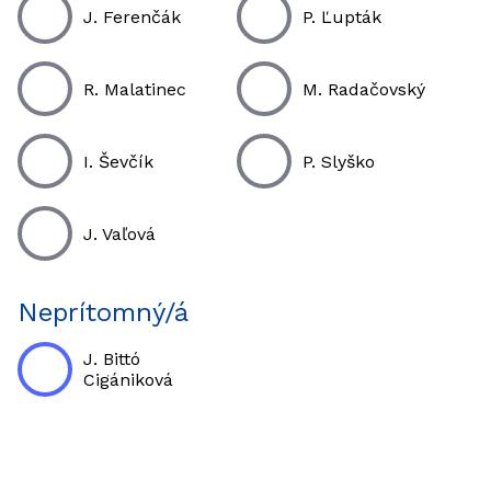
J. Ferenčák
P. Ľupták
R. Malatinec
M. Radačovský
I. Ševčík
P. Slyško
J. Vaľová
Neprítomný/á
J. Bittó
Cigániková