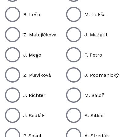
B. Lešo
M. Lukša
Z. Matejičková
J. Mažgút
J. Mego
F. Petro
Z. Plevíková
J. Podmanický
J. Richter
M. Saloň
J. Sedlák
A. Sitkár
P. Sokol
A. Stredák