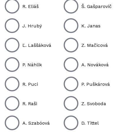
R. Eliáš
Š. Gašparovič
J. Hrubý
K. Janas
Ľ. Laššáková
Z. Mačicová
P. Náhlik
A. Nováková
R. Puci
P. Puškárová
R. Raši
Z. Svoboda
A. Szabóová
D. Tittel