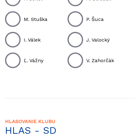
M. Stuška
P. Šuca
I. Válek
J. Valocký
Ľ. Vážny
V. Zahorčák
HLASOVANIE KLUBU
HLAS - SD