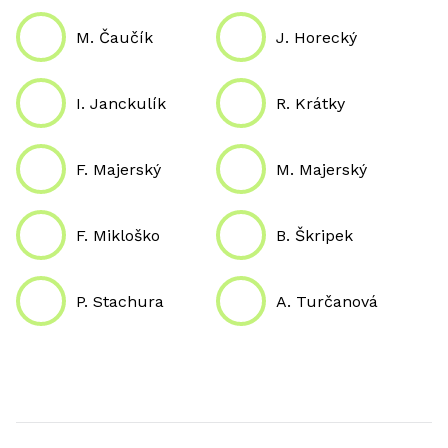
M. Čaučík
J. Horecký
I. Janckulík
R. Krátky
F. Majerský
M. Majerský
F. Mikloško
B. Škripek
P. Stachura
A. Turčanová