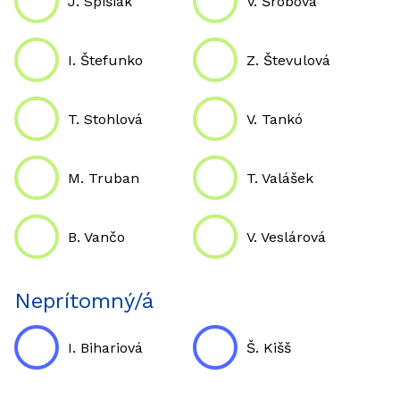
J. Spišiak
V. Šrobová
I. Štefunko
Z. Števulová
T. Stohlová
V. Tankó
M. Truban
T. Valášek
B. Vančo
V. Veslárová
Neprítomný/á
I. Bihariová
Š. Kišš