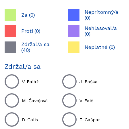
Neprítomný/á
Za (0)
(0)
Nehlasoval/a
Proti (0)
(0)
Zdržal/a sa
Neplatné (0)
(40)
Zdržal/a sa
V. Baláž
J. Baška
M. Čavojová
V. Faič
D. Galis
T. Gašpar