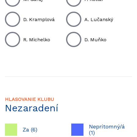
D. Kramplová
A. Lučanský
R. Michelko
D. Muňko
HLASOVANIE KLUBU
Nezaradení
Neprítomný/á
Za (6)
(1)