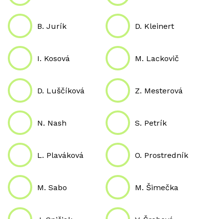
B. Jurík
D. Kleinert
I. Kosová
M. Lackovič
D. Luščíková
Z. Mesterová
N. Nash
S. Petrík
L. Plaváková
O. Prostredník
M. Sabo
M. Šimečka