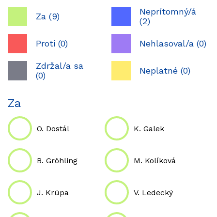
Neprítomný/á
Za (9)
(2)
Proti (0)
Nehlasoval/a (0)
Zdržal/a sa
Neplatné (0)
(0)
Za
O. Dostál
K. Galek
B. Gröhling
M. Kolíková
J. Krúpa
V. Ledecký