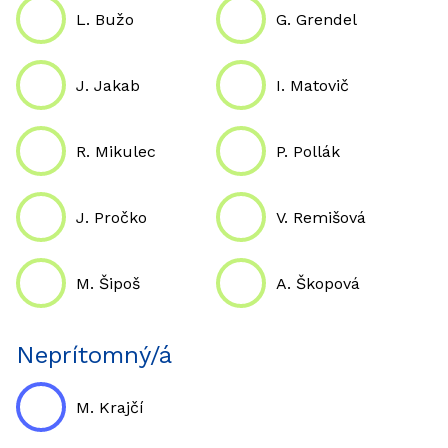
L. Bužo
G. Grendel
J. Jakab
I. Matovič
R. Mikulec
P. Pollák
J. Pročko
V. Remišová
M. Šipoš
A. Škopová
Neprítomný/á
M. Krajčí