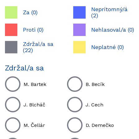
Neprítomný/á
Za (0)
(2)
Proti (0)
Nehlasoval/a (0)
Zdržal/a sa
Neplatné (0)
(22)
Zdržal/a sa
M. Bartek
B. Becík
J. Blcháč
J. Cech
M. Čellár
D. Demečko