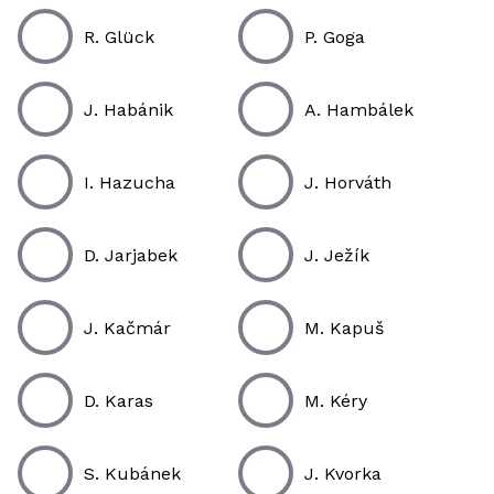
R. Glück
P. Goga
J. Habánik
A. Hambálek
I. Hazucha
J. Horváth
D. Jarjabek
J. Ježík
J. Kačmár
M. Kapuš
D. Karas
M. Kéry
S. Kubánek
J. Kvorka