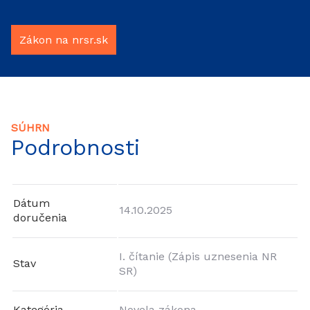
Zákon na nrsr.sk
SÚHRN
Podrobnosti
Dátum
14.10.2025
doručenia
I. čítanie (Zápis uznesenia NR
Stav
SR)
Kategória
Novela zákona