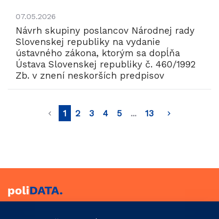
07.05.2026
Návrh skupiny poslancov Národnej rady
Slovenskej republiky na vydanie
ústavného zákona, ktorým sa dopĺňa
Ústava Slovenskej republiky č. 460/1992
Zb. v znení neskorších predpisov
1
2
3
4
5
...
13