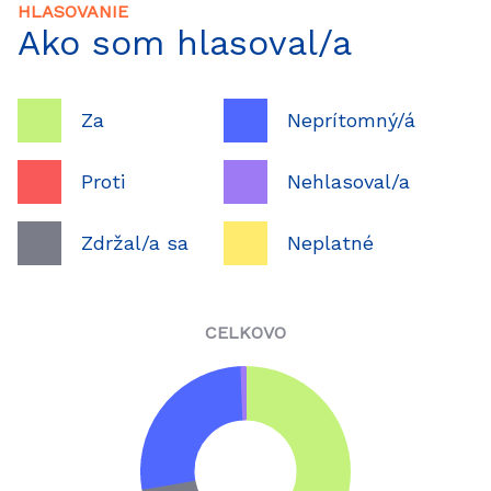
HLASOVANIE
Ako som hlasoval/a
Za
Neprítomný/á
Proti
Nehlasoval/a
Zdržal/a sa
Neplatné
CELKOVO