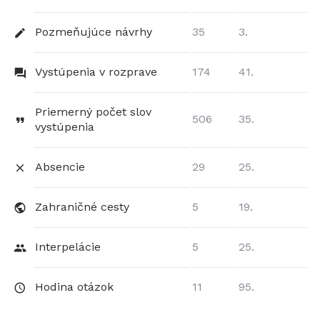
Pozmeňujúce návrhy
35
3.
Vystúpenia v rozprave
174
41.
Priemerný počet slov
506
35.
vystúpenia
Absencie
29
25.
Zahraničné cesty
5
19.
Interpelácie
5
25.
Hodina otázok
11
95.